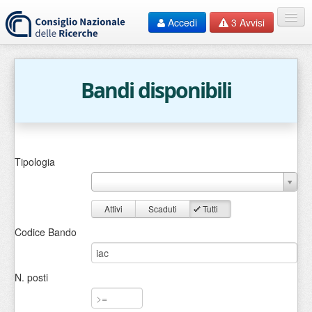
Accedi
3
Avvisi
Home
EN
Bandi disponibili
HelpDesk
F.A.Q.
Tipologia
Contatti
Documentazione
Attivi
Scaduti
Tutti
Codice Bando
Bandi
N. posti