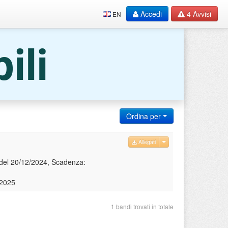
Accedi
4
Avvisi
EN
ili
Ordina per
Allegati
1 del 20/12/2024, Scadenza:
/2025
1 bandi trovati in totale