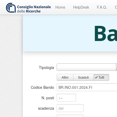
Home
HelpDesk
F.A.Q.
C
Ba
Tipologia
Attivi
Scaduti
Tutti
Codice Bando
N. posti
scadenza