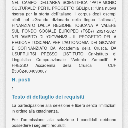
NEL CAMPO DELL’AREA SCIENTIFICA “PATRIMONIO
CULTURALE” PER IL PROGETTO GDLIplus: “Una nuova
risorsa per la storia dell’italiano: il corpus degli esempi
citati nel «Grande dizionario della lingua italiana»”,
FINANZIATO DALLA REGIONE TOSCANA A VALERE
SUL FONDO SOCIALE EUROPEO (FSE+) 2021-2027
NELL’AMBITO DI “GIOVANI
Sì
- IL PROGETTO DELLA
REGIONE TOSCANA PER L’AUTONOMIA DEI GIOVANI”
E COFINANZIATO DA Accademia della Crusca, DA
USUFRUIRSI PRESSO L’ISTITUTO Cnr-Istituto di
Linguistica Computazionale “Antonio Zampolli” E
PRESSO Accademia della Crusca - CUP
B53C24004090007
N. posti
1
Testo di dettaglio dei requisiti
La partecipazione alla selezione è libera senza limitazioni
in ordine alla cittadinanza.
Per l’ammissione alla selezione i candidati debbono
possedere i seguenti requisiti: