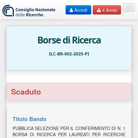
Accedi
4
Avvisi
Home
EN
Borse di Ricerca
HelpDesk
ILC-BR-002-2025-PI
F.A.Q.
Contatti
Scaduto
Documentazione
Bandi
Titolo Bando
PUBBLICA SELEZIONE PER IL CONFERIMENTO DI N. 1
BORSA DI RICERCA PER LAUREATI PER RICERCHE