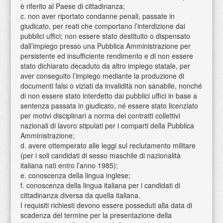
è riferito al Paese di cittadinanza;
c. non aver riportato condanne penali, passate in
giudicato, per reati che comportano l’interdizione dai
pubblici uffici; non essere stato destituito o dispensato
dall’impiego presso una Pubblica Amministrazione per
persistente ed insufficiente rendimento e di non essere
stato dichiarato decaduto da altro impiego statale, per
aver conseguito l’impiego mediante la produzione di
documenti falsi o viziati da invalidità non sanabile, nonché
di non essere stato interdetto dai pubblici uffici in base a
sentenza passata in giudicato, né essere stato licenziato
per motivi disciplinari a norma dei contratti collettivi
nazionali di lavoro stipulati per i comparti della Pubblica
Amministrazione;
d. avere ottemperato alle leggi sul reclutamento militare
(per i soli candidati di sesso maschile di nazionalità
italiana nati entro l’anno 1985);
e. conoscenza della lingua inglese;
f. conoscenza della lingua italiana per i candidati di
cittadinanza diversa da quella italiana.
I requisiti richiesti devono essere posseduti alla data di
scadenza del termine per la presentazione della