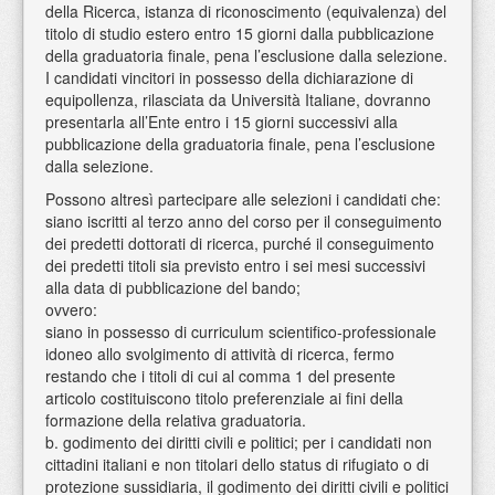
della Ricerca, istanza di riconoscimento (equivalenza) del
titolo di studio estero entro 15 giorni dalla pubblicazione
della graduatoria finale, pena l’esclusione dalla selezione.
I candidati vincitori in possesso della dichiarazione di
equipollenza, rilasciata da Università Italiane, dovranno
presentarla all’Ente entro i 15 giorni successivi alla
pubblicazione della graduatoria finale, pena l’esclusione
dalla selezione.
Possono altresì partecipare alle selezioni i candidati che:
siano iscritti al terzo anno del corso per il conseguimento
dei predetti dottorati di ricerca, purché il conseguimento
dei predetti titoli sia previsto entro i sei mesi successivi
alla data di pubblicazione del bando;
ovvero:
siano in possesso di curriculum scientifico-professionale
idoneo allo svolgimento di attività di ricerca, fermo
restando che i titoli di cui al comma 1 del presente
articolo costituiscono titolo preferenziale ai fini della
formazione della relativa graduatoria.
b. godimento dei diritti civili e politici; per i candidati non
cittadini italiani e non titolari dello status di rifugiato o di
protezione sussidiaria, il godimento dei diritti civili e politici