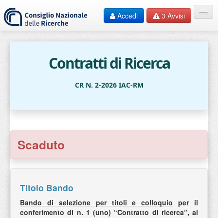
Accedi
3
Avvisi
Home
EN
Contratti di Ricerca
HelpDesk
CR N. 2-2026 IAC-RM
F.A.Q.
Contatti
Scaduto
Documentazione
Bandi
Titolo Bando
Bando di selezione per titoli e colloquio
per il
conferimento di n. 1 (uno) “Contratto di ricerca”, ai