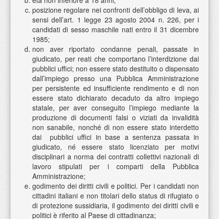
età non inferiore a 18 anni;
posizione regolare nei confronti dell’obbligo di leva, ai
sensi dell’art. 1 legge 23 agosto 2004 n. 226, per i
candidati di sesso maschile nati entro il 31 dicembre
1985;
non aver riportato condanne penali, passate in
giudicato, per reati che comportano l’interdizione dai
pubblici uffici; non essere stato destituito o dispensato
dall’impiego presso una Pubblica Amministrazione
per persistente ed insufficiente rendimento e di non
essere stato dichiarato decaduto da altro impiego
statale, per aver conseguito l’impiego mediante la
produzione di documenti falsi o viziati da invalidità
non sanabile, nonché di non essere stato interdetto
dai pubblici uffici in base a sentenza passata in
giudicato, né essere stato licenziato per motivi
disciplinari a norma dei contratti collettivi nazionali di
lavoro stipulati per i comparti della Pubblica
Amministrazione;
godimento dei diritti civili e politici. Per i candidati non
cittadini italiani e non titolari dello status di rifugiato o
di protezione sussidiaria, il godimento dei diritti civili e
politici è riferito al Paese di cittadinanza;