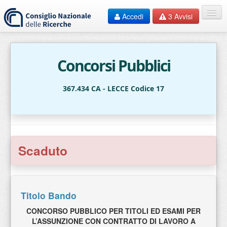
Accedi
3
Avvisi
Home
EN
Concorsi Pubblici
HelpDesk
367.434 CA - LECCE Codice 17
F.A.Q.
Contatti
Scaduto
Documentazione
Bandi
Titolo Bando
CONCORSO PUBBLICO PER TITOLI ED ESAMI PER
L’ASSUNZIONE CON CONTRATTO DI LAVORO A