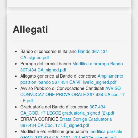
Allegati
Bando di concorso in Italiano
Bando 367.434
CA_signed.pdf
Proroga dei termini bando
Modifica e proroga Bando
367.434 CA_signed.pdf
Allegato generico al Bando di concorso
Ampliamento
posizioni bando 367.434 CA VII livello_signed.pdf
Avviso Pubblico di Convocazione Candidati
AVVISO
CONVOCAZIONE PROVA ORALE 367.434 CA cod.17
LE.pdf
Graduatoria del Bando di concorso
367.434
CA_COD. 17 LECCE graduatoria_signed (2).pdf
ERRATA CORRIGE
Errata Corrige Graduatoria
367.434 CA Cod. 17 LE_signed.pdf
Modifiche e/o rettifiche graduatoria
modifica parziale
GRAD_367.434 CA_COD. 17 LECCE_signed.pdf