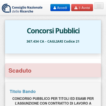
Accedi
3
Avvisi
Home
EN
Concorsi Pubblici
HelpDesk
367.434 CA - CAGLIARI Codice 21
F.A.Q.
Contatti
Scaduto
Documentazione
Bandi
Titolo Bando
CONCORSO PUBBLICO PER TITOLI ED ESAMI PER
L’ASSUNZIONE CON CONTRATTO DI LAVORO A