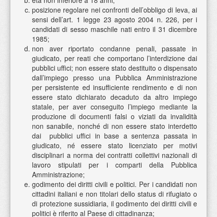
età non inferiore a 18 anni;
posizione regolare nei confronti dell’obbligo di leva, ai
sensi dell’art. 1 legge 23 agosto 2004 n. 226, per i
candidati di sesso maschile nati entro il 31 dicembre
1985;
non aver riportato condanne penali, passate in
giudicato, per reati che comportano l’interdizione dai
pubblici uffici; non essere stato destituito o dispensato
dall’impiego presso una Pubblica Amministrazione
per persistente ed insufficiente rendimento e di non
essere stato dichiarato decaduto da altro impiego
statale, per aver conseguito l’impiego mediante la
produzione di documenti falsi o viziati da invalidità
non sanabile, nonché di non essere stato interdetto
dai pubblici uffici in base a sentenza passata in
giudicato, né essere stato licenziato per motivi
disciplinari a norma dei contratti collettivi nazionali di
lavoro stipulati per i comparti della Pubblica
Amministrazione;
godimento dei diritti civili e politici. Per i candidati non
cittadini italiani e non titolari dello status di rifugiato o
di protezione sussidiaria, il godimento dei diritti civili e
politici è riferito al Paese di cittadinanza;