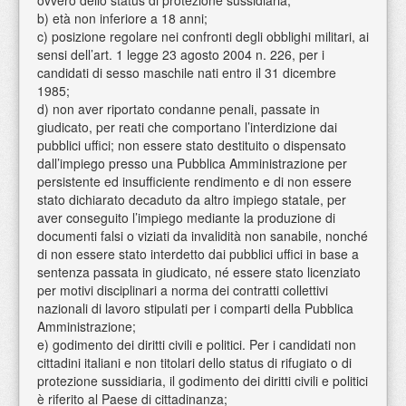
ovvero dello status di protezione sussidiaria;
b) età non inferiore a 18 anni;
c) posizione regolare nei confronti degli obblighi militari, ai
sensi dell’art. 1 legge 23 agosto 2004 n. 226, per i
candidati di sesso maschile nati entro il 31 dicembre
1985;
d) non aver riportato condanne penali, passate in
giudicato, per reati che comportano l’interdizione dai
pubblici uffici; non essere stato destituito o dispensato
dall’impiego presso una Pubblica Amministrazione per
persistente ed insufficiente rendimento e di non essere
stato dichiarato decaduto da altro impiego statale, per
aver conseguito l’impiego mediante la produzione di
documenti falsi o viziati da invalidità non sanabile, nonché
di non essere stato interdetto dai pubblici uffici in base a
sentenza passata in giudicato, né essere stato licenziato
per motivi disciplinari a norma dei contratti collettivi
nazionali di lavoro stipulati per i comparti della Pubblica
Amministrazione;
e) godimento dei diritti civili e politici. Per i candidati non
cittadini italiani e non titolari dello status di rifugiato o di
protezione sussidiaria, il godimento dei diritti civili e politici
è riferito al Paese di cittadinanza;