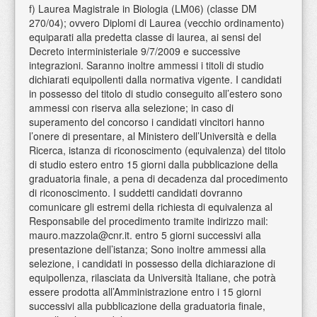
f) Laurea Magistrale in Biologia (LM06) (classe DM
270/04); ovvero Diplomi di Laurea (vecchio ordinamento)
equiparati alla predetta classe di laurea, ai sensi del
Decreto interministeriale 9/7/2009 e successive
integrazioni. Saranno inoltre ammessi i titoli di studio
dichiarati equipollenti dalla normativa vigente. I candidati
in possesso del titolo di studio conseguito all’estero sono
ammessi con riserva alla selezione; in caso di
superamento del concorso i candidati vincitori hanno
l’onere di presentare, al Ministero dell’Università e della
Ricerca, istanza di riconoscimento (equivalenza) del titolo
di studio estero entro 15 giorni dalla pubblicazione della
graduatoria finale, a pena di decadenza dal procedimento
di riconoscimento. I suddetti candidati dovranno
comunicare gli estremi della richiesta di equivalenza al
Responsabile del procedimento tramite indirizzo mail:
mauro.mazzola@cnr.it. entro 5 giorni successivi alla
presentazione dell’istanza; Sono inoltre ammessi alla
selezione, i candidati in possesso della dichiarazione di
equipollenza, rilasciata da Università Italiane, che potrà
essere prodotta all’Amministrazione entro i 15 giorni
successivi alla pubblicazione della graduatoria finale,