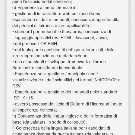
pena l’esclusione dal concorso;
g) Esperienza almeno triennale in:
• gestione di infrastrutture web per raccolta ed
esposizione di dati e metadati, conoscenza approfondita
dei principi di fairness e loro applicabilità;
• standard per metadati e thesaurus, conoscenza di
Linguaggi/applicativi (es. HTML, Javascript, Java);
• dei protocolli OAIPMH;
• dei tools per la gestione di dati georeferenziati, della
loro rappresentazione e metadatazione;
• uso di ambienti di sviluppo, framework e librerie.
Sarà inoltre considerata la eventuale:
• Esperienza nella gestione / manipolazione /
visualizzazione di dati scientifici nei formati NetCDF/CF e
CSV
• Esperienza nella gestione dei metadati nello standard
ISO 19115
• ovvero possesso del titolo di Dottore di Ricerca attinente
all’esperienza richiesta;
h) Conoscenza della lingua inglese e dell’informatica di
base (da valutarsi in sede di colloquio);
i) Conoscenza della lingua italiana per i candidati di
cittadinanza diversa da quella italiana (da valutarsi in