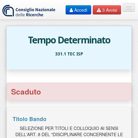
Accedi
3
Avvisi
Home
EN
Tempo Determinato
HelpDesk
331.1 TEC ISP
F.A.Q.
Contatti
Scaduto
Documentazione
Bandi
Titolo Bando
SELEZIONE PER TITOLI E COLLOQUIO AI SENSI
DELL'ART. 8 DEL "DISCIPLINARE CONCERNENTE LE